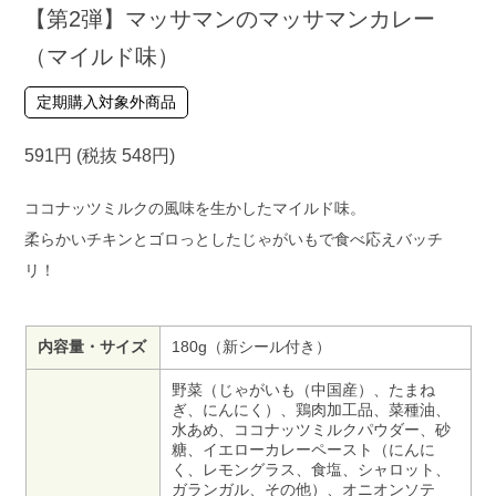
【第2弾】マッサマンのマッサマンカレー
（マイルド味）
定期購入対象外商品
591円 (税抜 548円)
ココナッツミルクの風味を生かしたマイルド味。
柔らかいチキンとゴロっとしたじゃがいもで食べ応えバッチ
リ！
内容量・サイズ
180g（新シール付き）
野菜（じゃがいも（中国産）、たまね
ぎ、にんにく）、鶏肉加工品、菜種油、
水あめ、ココナッツミルクパウダー、砂
糖、イエローカレーペースト（にんに
く、レモングラス、食塩、シャロット、
ガランガル、その他）、オニオンソテ