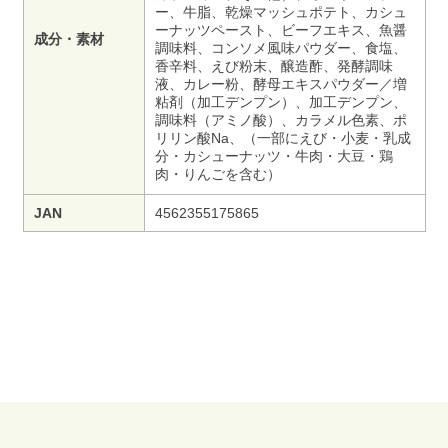
ー、牛脂、乾燥マッシュポテト、カシュ
ーナッツペースト、ビーフエキス、魚醤
成分・素材
調味料、コンソメ風味パウダー、食塩、
香辛料、えび粉末、醸造酢、発酵調味
液、カレー粉、酵母エキスパウダー／増
粘剤（加工デンプン）、加工デンプン、
調味料（アミノ酸）、カラメル色素、ポ
リリン酸Na、（一部にえび・小麦・乳成
分・カシューナッツ・牛肉・大豆・鶏
肉・りんごを含む）
JAN
4562355175865