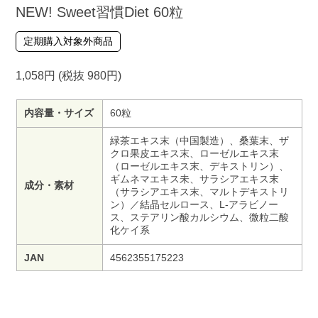
NEW! Sweet習慣Diet 60粒
定期購入対象外商品
1,058円 (税抜 980円)
内容量・サイズ
60粒
緑茶エキス末（中国製造）、桑葉末、ザ
クロ果皮エキス末、ローゼルエキス末
（ローゼルエキス末、デキストリン）、
ギムネマエキス未、サラシアエキス末
成分・素材
（サラシアエキス末、マルトデキストリ
ン）／結晶セルロース、L-アラビノー
ス、ステアリン酸カルシウム、微粒二酸
化ケイ系
JAN
4562355175223